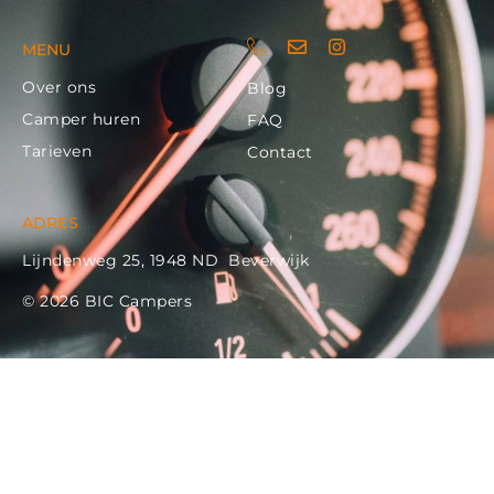
MENU
Over ons
Blog
Camper huren
FAQ
Tarieven
Contact
ADRES
Lijndenweg 25, 1948 ND Beverwijk
© 2026 BIC Campers