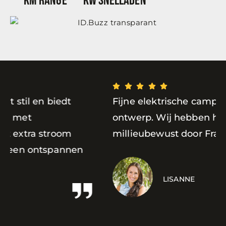
KM Range
kW snelladen
Fijne elektrische camper met een slim
D
ontwerp. Wij hebben heerlijk en
millieubewust door Frankrijk gereisd!
z
o
t
LISANNE